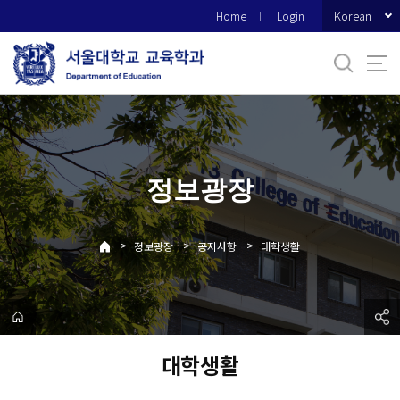
바
Korean
Home
Login
로
가
기
메
뉴
정보광장
>
>
>
정보광장
공지사항
대학생활
대학생활