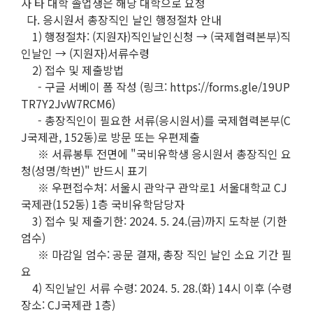
사 타 대학 졸업생은 해당 대학으로 요청
다. 응시원서 총장직인 날인 행정절차 안내
1) 행정절차: (지원자)직인날인신청 → (국제협력본부)직
인날인 → (지원자)서류수령
2) 접수 및 제출방법
- 구글 서베이 폼 작성 (링크: https://forms.gle/19UP
TR7Y2JvW7RCM6)
- 총장직인이 필요한 서류(응시원서)를 국제협력본부(C
J국제관, 152동)로 방문 또는 우편제출
※ 서류봉투 전면에 "국비유학생 응시원서 총장직인 요
청(성명/학번)" 반드시 표기
※ 우편접수처: 서울시 관악구 관악로1 서울대학교 CJ
국제관(152동) 1층 국비유학담당자
3) 접수 및 제출기한: 2024. 5. 24.(금)까지 도착분 (기한
엄수)
※ 마감일 엄수: 공문 결재, 총장 직인 날인 소요 기간 필
요
4) 직인날인 서류 수령: 2024. 5. 28.(화) 14시 이후 (수령
장소: CJ국제관 1층)