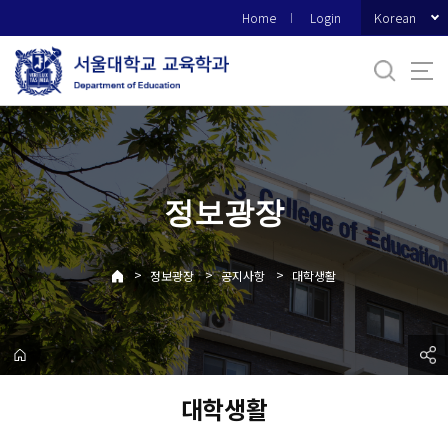
바
Korean
Home
Login
로
가
기
메
뉴
정보광장
>
>
>
정보광장
공지사항
대학생활
대학생활