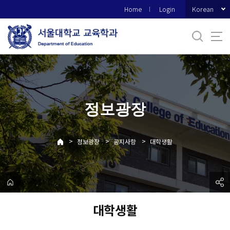
바
Korean
Home
Login
로
가
기
메
뉴
정보광장
>
>
>
정보광장
공지사항
대학생활
대학생활