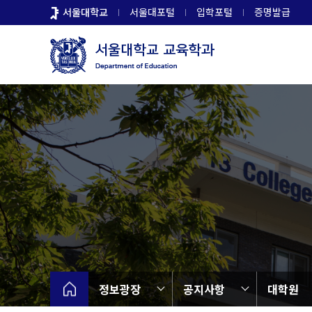
바
서울대학교
서울대포털
입학포털
증명발급
로
가
기
메
뉴
정보광장
공지사항
대학원