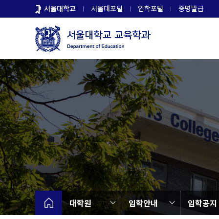
바
서울대학교
서울대포털
입학포털
증명발급
로
가
기
메
뉴
대학원
입학안내
입학공지