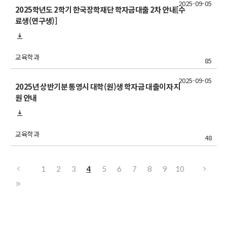
2025-09-05
2025학년도 2학기 한국장학재단 학자금대출 2차 안내[수
료생(연구생)]
교육학과
85
2025-09-05
2025년 상반기분 통영시 대학(원)생 학자금 대출이자 지
원 안내
교육학과
48
1
2
3
4
5
6
7
8
9
10