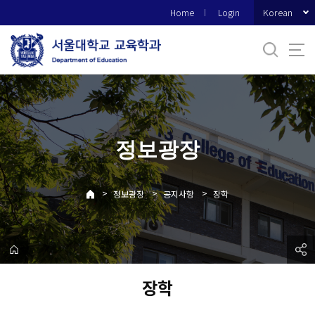
바
Korean
Home
Login
로
가
기
메
뉴
정보광장
>
>
>
정보광장
공지사항
장학
장학