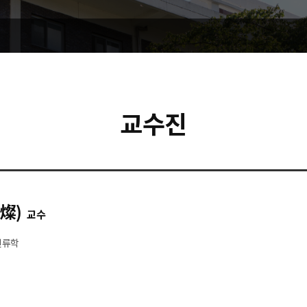
교수진
燦)
교수
인류학