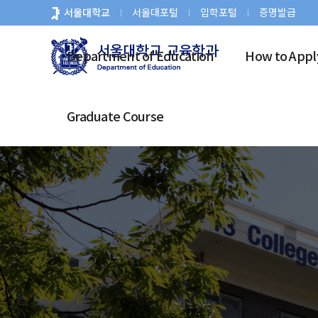
바
서울대학교
서울대포털
입학포털
증명발급
로
가
Department of Education
How to Appl
기
메
뉴
Graduate Course