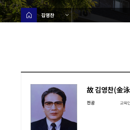
김영찬
故 김영찬(金泳
전공
교육