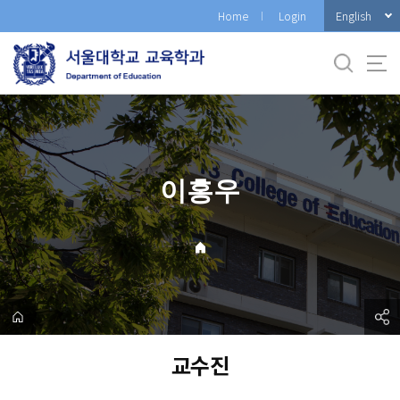
바
English
Home
Login
로
가
기
메
뉴
이홍우
교수진