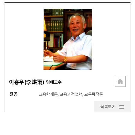
이홍우(李烘雨)
명예교수
전공
교육학개론, 교육과정철학, 교육목적론
목록보기