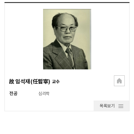
故 임석재(任晳宰)
교수
전공
심리학
목록보기