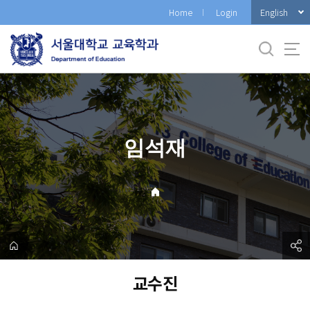
바
English
Home
Login
로
가
기
메
뉴
임석재
교수진