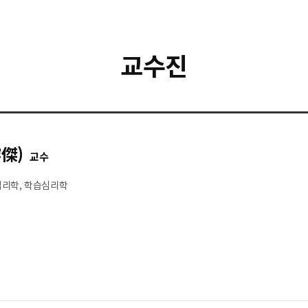
교수진
傑)
교수
리학, 학습심리학