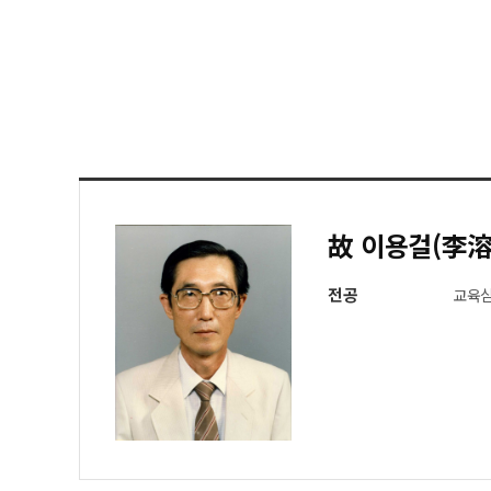
故 이용걸(李溶
전공
교육심