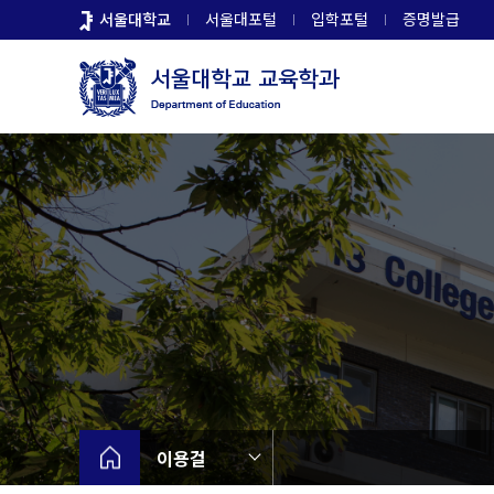
바
서울대학교
서울대포털
입학포털
증명발급
로
가
기
메
뉴
이용걸