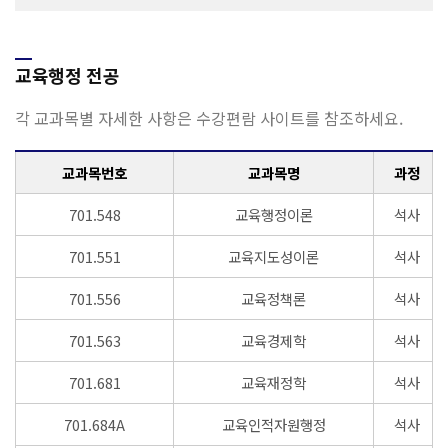
교육행정 전공
각 교과목별 자세한 사항은 수강편람 사이트를 참조하세요.
교과목번호
교과목명
과정
701.548
교육행정이론
석사
701.551
교육지도성이론
석사
701.556
교육정책론
석사
701.563
교육경제학
석사
701.681
교육재정학
석사
701.684A
교육인적자원행정
석사