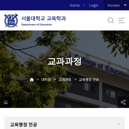
바
Korean
Home
Login
로
가
기
메
뉴
교과과정
>
>
>
대학원
교과과정
교육행정 전공
교육행정 전공