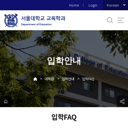
바
Korean
Home
Login
로
가
기
메
뉴
입학안내
>
>
>
대학원
입학안내
입학FAQ
입학FAQ