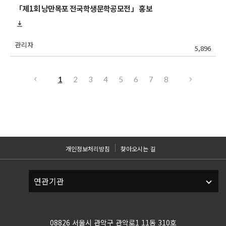
「제1회 낭만목포 전국학생문학공모전」 홍보
관리자
5,896
1
2
3
4
5
6
7
8
개인정보처리방침
찾아오시는 길
08826 서울시 관악구 관악로1 11동 310호