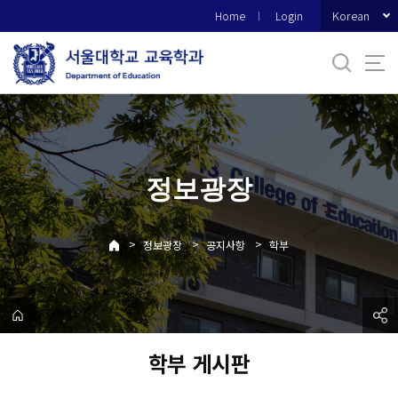
바
Korean
Home
Login
로
가
기
메
뉴
정보광장
>
>
>
정보광장
공지사항
학부
학부 게시판