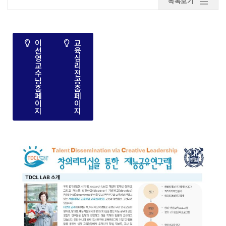
목록보기
이
교
선
육
영
심
교
리
수
전
님
공
홈
홈
페
페
이
이
지
지