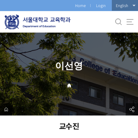
바
English
Home
Login
로
가
기
메
뉴
이선영
교수진