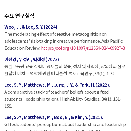
주요 연구실적
Woo, J., & Lee, S.-Y. (2024)
The moderating effect of creative metacognition on
adolescents’ risk-taking in creative performance. Asia Pacific
Education Review.
https://doi.org/10.1007/s12564-024-09927-8
이선영, 우정민, 박혜성 (2023)
동질그룹핑 교육 경험이 영재들의 학습, 정서 및 사회성, 창의성과 진로
발달에 미치는 영향에 관한 메타분석. 영재교육연구, 33(1), 1-32.
Lee, S.-Y., Matthews, M., Jung, J. Y., & Park, H. (2022).
A comparative study of teachers’ beliefs about gifted
students’ leadership talent. High Ability Studies, 34(1), 131-
158.
Lee, S.-Y., Matthews, M., Boo, E., & Kim, Y. (2021).
Gifted students’ perceptions about leadership and leadership