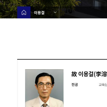
이용걸
故 이용걸(李溶
전공
교육심