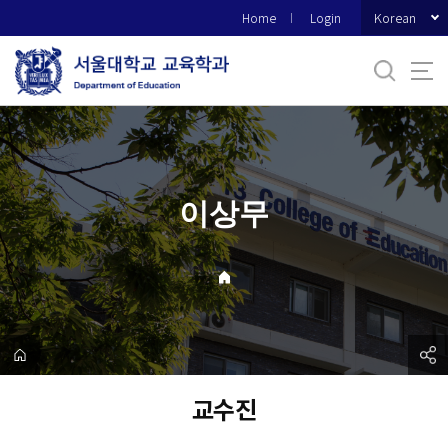
바
Korean
Home
Login
로
가
기
메
뉴
이상무
교수진