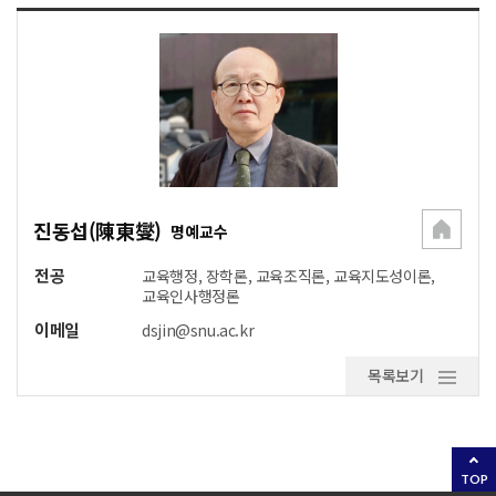
진동섭(陳東燮)
명예교수
전공
교육행정, 장학론, 교육조직론, 교육지도성이론,
교육인사행정론
이메일
dsjin@snu.ac.kr
목록보기
TOP