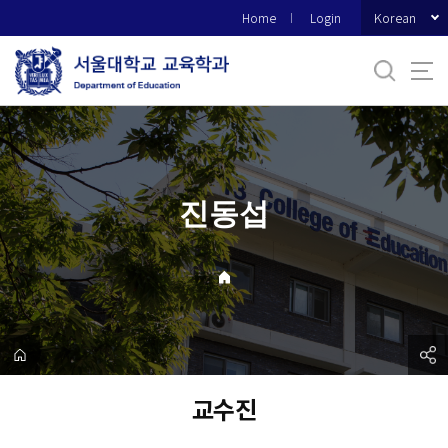
바
Korean
Home
Login
로
가
기
메
뉴
진동섭
교수진